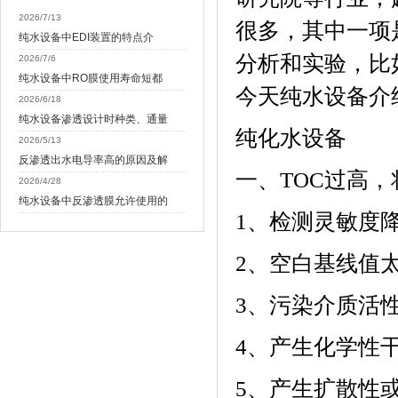
2026/7/13
很多，其中一项
纯水设备中EDI装置的特点介
分析和实验，比
2026/7/6
纯水设备中RO膜使用寿命短都
今天
纯水设备
介
2026/6/18
纯水设备渗透设计时种类、通量
纯化水设备
2026/5/13
反渗透出水电导率高的原因及解
一、
TOC
过高，
2026/4/28
纯水设备中反渗透膜允许使用的
、检测灵敏度
1
、空白基线值
2
、污染介质活
3
、产生化学性
4
、产生扩散性
5