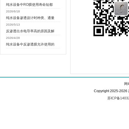
纯水设备中RO膜使用寿命短都
2026/6/18
纯水设备渗透设计时种类、通量
2026/5/13
反渗透出水电导率高的原因及解
2026/4/28
纯水设备中反渗透膜允许使用的
网
Copyright 2025-
苏ICP备1403