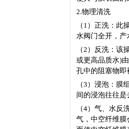
2.
物理清洗
（
1
）正洗：此
水阀门全开，产
（
2
）反洗：该
或更高品质水
)
由
孔中的阻塞物即
（
3
）浸泡：膜
间的浸泡往往是
（
4
）气、水反
气，中空纤维膜