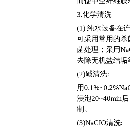
而使中空纤维膜
3.
化学清洗
(1)
纯水设备
在
可采用常用的杀
菌处理；采用
Na
去除无机盐结垢
(2)
碱清洗
:
用
0.1%~0.2%Na
浸泡
20~40min
后
制。
(3)NaCIO
清洗
: