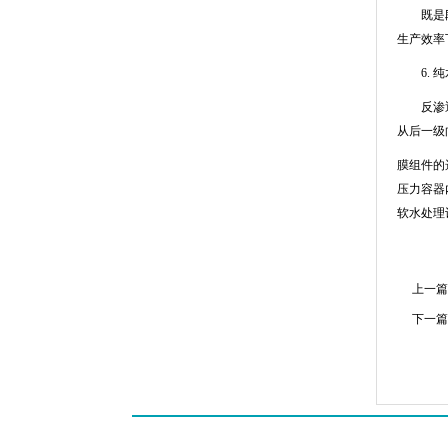
既是段内
生产效率
6.
纯
反渗透膜
从后一级
膜组件的
压力容器
软水处理
上一篇
下一篇