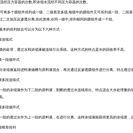
流经压力容器的次数
,
即浓缩水流经不同压力容器的次数。
可将多个膜组件排列成一级、二级甚至多级
,
每级中的膜组件又可排列成一段、二段甚
过二次加压反渗透分离
,
依此类推
;
在同一级中
,
排列相同的膜组件成一个段。
基本的排列组合可以分为以下六种方式：
段连续式
处理，透过水和浓缩液被连续引出系统。这种方式的特点是水的回收率不高。
级一段循环式
缩液返回进料液储槽与原料液混合，再次通过反渗透膜组件进行分离。特点透过
级多段连续式
的浓缩液作为下二段的原料液，割断的透过水连续排出。特点适合大水处理量的场
高。
级多段循环式
的透过水作为上一段的原料液，在进行分离。这样浓缩液能获得更高的浓缩度，适
段锥形排列