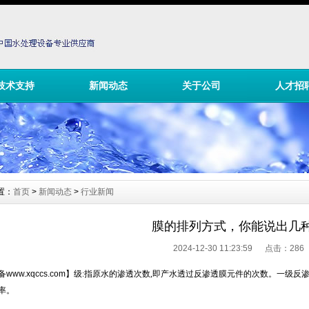
技术支持
新闻动态
关于公司
人才招
置：
首页
>
新闻动态
>
行业新闻
膜的排列方式，你能说出几
2024-12-30 11:23:59 点击：
286
备
www.xqccs.com
】
级
:
指原水的渗透次数
,
即产水透过反渗透膜元件的次数。一级反
率。