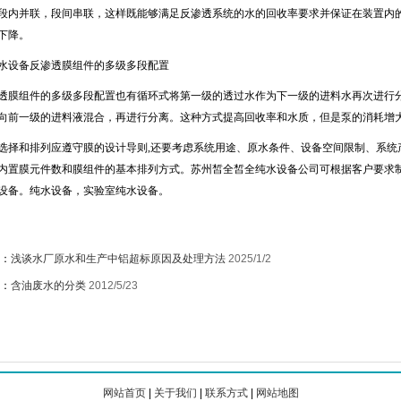
并联，段间串联，这样既能够满足反渗透系统的水的回收率要求并保证在装置内的
下降。
水设备
反渗透膜组件的多级多段配置
组件的多级多段配置也有循环式将第一级的透过水作为下一级的进料水再次进行分
向前一级的进料液混合，再进行分离。这种方式提高回收率和水质，但是泵的消耗增
选择和排列应遵守膜的设计导则
,
还要考虑系统用途、原水条件、设备空间限制、系统
内置膜元件数和膜组件的基本排列方式。
苏州皙全皙全纯水设备公司可根据客户要求
设备。
纯水设备
，
实验室纯水设备
。
：
浅谈水厂原水和生产中铝超标原因及处理方法
2025/1/2
：
含油废水的分类
2012/5/23
网站首页
|
关于我们
|
联系方式
|
网站地图