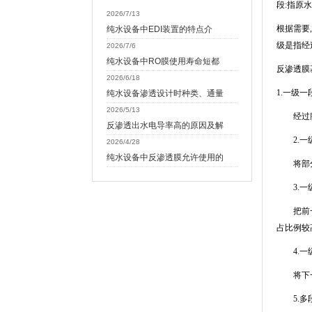
段
:
指原水
2026/7/13
根据需要
,
纯水设备中EDI装置的特点介
级是指经
2026/7/6
纯水设备中RO膜使用寿命短都
反渗透膜
2026/6/18
1.
一级一
纯水设备渗透设计时种类、通量
2026/5/13
经过膜的
反渗透出水电导率高的原因及解
2.
一
2026/4/28
纯水设备中反渗透膜允许使用的
将部分浓
3.
一
把前一段
占比例较
4.
一
将下一段
5.
多