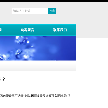
聘
访客留言
联系我们
种？
渗透的脱盐率可达
98~99%,
因而多级反渗透可实现
99.5%
以