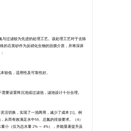
氮与过滤较为先进的处理工艺。该处理工艺对于去除
殊的石英砂作为反硝化生物的挂膜介质，并将深床
点：
成本较低，适用性及可靠性好。
不需要设置终沉池或过滤池，滤池设计十分合理。
行灵活切换，实现了一池两用，减少了成本
[1]
。例
池，从而有效满足水中
SS
、总氮的排放要求。（
4
）
水量小（仅为总水量
2%
～
4%
），并能显著提升反