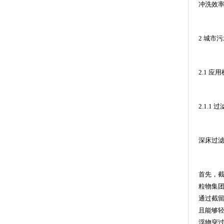
冲洗效
2
城市污
2.1
应用
2.1.1
过
深床过
首先，
粒物集
通过截
且能够
浮物穿