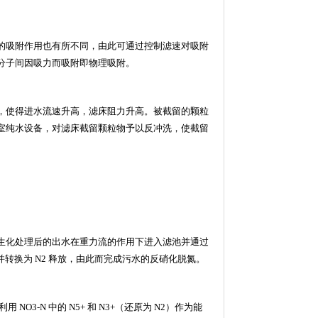
的吸附作用也有所不同，由此可通过控制滤速对吸附
分子间因吸力而吸附即物理吸附。
，使得进水流速升高，滤床阻力升高。被截留的颗粒
室纯水设备
，对滤床截留颗粒物予以反冲洗，使截留
生化处理后的出水在重力流的作用下进入滤池并通过
并转换为
N2
释放，由此而完成污水的反硝化脱氮。
利用
NO3-N
中的
N5+
和
N3+
（还原为
N2
）作为能