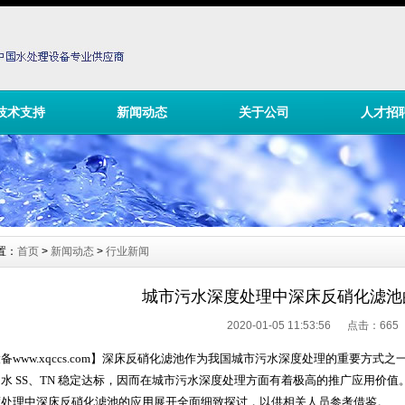
技术支持
新闻动态
关于公司
人才招
置：
首页
>
新闻动态
>
行业新闻
城市污水深度处理中深床反硝化滤池
2020-01-05 11:53:56 点击：
665
设备
www.xqccs.com
】
深床反硝化滤池作为我国城市污水深度处理的重要方式之
出水
SS
、
TN
稳定达标，因而在城市污水深度处理方面有着极高的推广应用价值
度处理中深床反硝化滤池的应用展开全面细致探讨，以供相关人员参考借鉴。