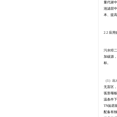
量代谢
池滤层
本、提
2.2
应用
污水经
加碳源
标。
（
1
）出
无盲区
弧形堰
温条件
TN
如若
配备有