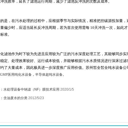
反冲洗效率，延长了滤池运行周期，减少了滤池反冲洗的次数及成本。
意的是，在污水处理的过程中，应根据季节与实际情况，精准把控碳源投加量，
水量偏少时，应适当延长反冲洗周期，若为首次使用需每
10
天冲洗一次，如此才
放标准。
硝化滤池作为时下较为先进且应用较为广泛的污水深度处理工艺，其能够同步实
能稳定、处理效果较好、运行成本较低，并能够根据污水水质情况进行深床过滤
节约了大量成本，因此极具进一步深度推广应用价值。
苏州皙全皙全纯水设备公
GMP
医
用纯化水设备
，
半导体超纯
水设备
。
：
水处理设备中纳滤（NF）膜技术应用
2020/1/5
：
含油废水的分类
2012/5/23