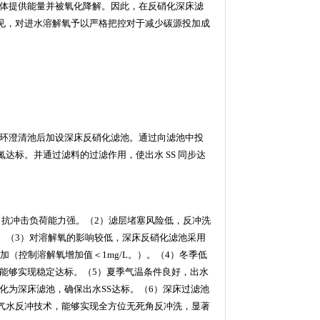
体提供能量并被氧化降解。因此，在反硝化深床滤
见，对进水溶解氧予以严格把控对于减少碳源投加成
环澄清池后加设深床反硝化滤池。通过向滤池中投
氮达标。并通过滤料的过滤作用，使出水
SS
同步达
，抗冲击负荷能力强。（
2
）滤层堵塞风险低，反冲洗
。（
3
）对溶解氧的影响较低，深床反硝化滤池采用
加（控制溶解氧增加值＜
1mg/L
。）。（
4
）冬季低
能够实现稳定达标。（
5
）夏季气温条件良好，出水
化为深床滤池，确保出水
SS
达标。（
6
）深床过滤池
气水反冲技术，能够实现全方位无死角反冲洗，显著