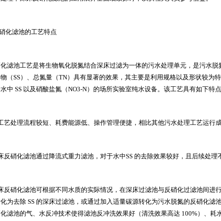
硝化滤池的工艺特点
硝化滤池工艺是将生物氧化脱氮结合深床过滤为一体的污水处理单元，是污水脱
浮物（
SS
）、总氮量（
TN
）具有显著的效果，其主要是利用规格以及形状较为特
除水中
SS
以及硝酸盐氮（
NO3-N
）的场所
实验室纯水设备
。该工艺具有如下特
工艺处理流程较短、耗费能源低、操作管理便捷，相比其他污水处理工艺运行
床反硝化滤池通过降流式重力滤池，对于水中
SS
的去除效果较好，且后续处理
床反硝化滤池可根据不同水质的实际情况，在深床过滤池与反硝化过滤池间进
转化为去除
SS
的深床过滤池，或通过加入适量碳源转化为污水脱氮的反硝化滤
硝化滤池的气、水反冲技术使得滤池反冲洗效果好（清洗效果高达
100%
）、耗