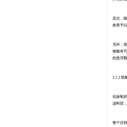
其次，
效果予
另外，
物极有
的悬浮
2.1.2
脱
在缺氧
滤料层
整个过