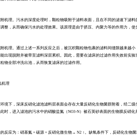
吸附机理。污水的深度处理时，颗粒物吸附于滤料表面，且在不同的滤速下滤料
以调整，从而确保污水的处理效果。该原理是由于挤压、内聚力等的作用力，使
脱附机理。通过上述一系列反应之后，被沉积颗粒物包裹的滤料间缝隙越来越小
可能出现脱附并被带至滤料深层累积。因此，需要在滤床的过滤作用失效前
实验
颗粒物全部冲洗出池，从而恢复滤床的过滤作用。
氮机理
的环境下，深床反硝化滤池滤料层表面会存在大量反硝化生物菌群附着，经二级
，此时，进入滤池的污水中的硝酸盐氮（
NO3-N
）被石英砂表面的生物膜反硝化
程的反应为：硝基氮
+
碳源
+
反硝化微生物→
N2
↑。缺氧条件下，反硝化生物菌