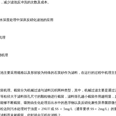
率，减少滤池反冲洗的次数及成本。
水深度处理中深床反硝化滤池的应用
机理
滤机理
滤池主要采用规格以及形状较为特殊的石英砂作为滤料，在运行的过程中机理主
截留机理。截留分为机械过滤与滤料沉积两种类型，其中，机械过滤主要是通过
团等粒径大于滤料筛孔尺寸的颗粒物进行截留，滤料筛孔越小截留作用越明显，
留能够不断截留、吸附由生化处理后出水中的悬浮物以及反硝化兼性异养菌群微
轻松达到污水处理对于浊度＜
2NUT
或
SS
＜
5mg/L
（通常要求
SS
＜
2mg/L
）的
过滤料而未被截留，此时就会沉积在滤料上。