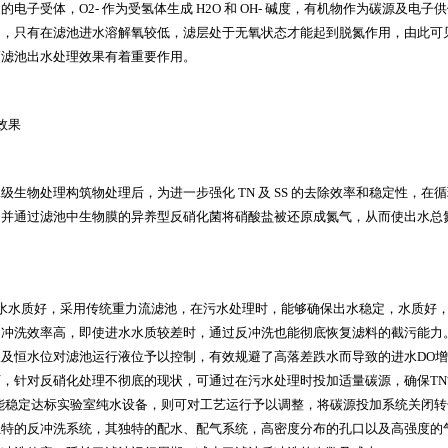
中的电子受体，
O2-
作为受氢体生成
H2O
和
OH-
碱度，有机物作为碳源及电子供
中，只有在滤池进水溶解氧较低，滤层处于无氧状态才能起到脱氮作用，由此可
高滤池出水处理效果有着重要作用。
效果
二级生物处理构筑物处理后，为进一步强化
TN
及
SS
的去除效率和稳定性，在循
，并通过滤池中生物膜的异养型反硝化菌将硝酸盐被还原成氮气，从而使出水总
水水质好，采用传统重力流滤池，在污水处理时，能够确保出水稳定，水质好
，冲洗效率高，即使进水水质较差时，通过反冲洗也能彻底恢复滤料的截污能力
板及恒水位对滤池运行液位予以控制，有效规避了高落差跌水而导致的进水
DO
增
下，针对反硝化处理不彻底的现状，可通过在污水处理时投加适量碳源，确保
TN
能稳定达标
实验室纯水设备
，则可对工艺运行予以调整，将碳源投加系统关闭转
独特的反冲洗系统，其独特的配水、配气系统，高密度分布的孔口以及高强度的