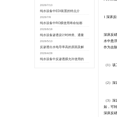
2026/7/13
纯水设备中EDI装置的特点介
1
深床反
2026/7/6
纯水设备中RO膜使用寿命短都
2026/6/18
深床反
纯水设备渗透设计时种类、通量
水中悬
2026/5/13
反渗透出水电导率高的原因及解
作为去
2026/4/28
纯水设备中反渗透膜允许使用的
（
1
）该
（
2
）深
（
3
）深
如，可
深床反