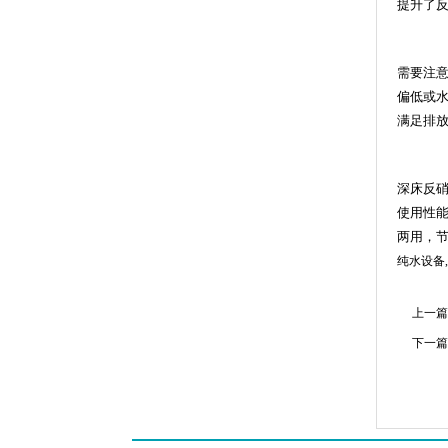
提升了
需要注
偏低或
满足排
深床反
使用性
两用，
纯水设备
,
上一篇
下一篇