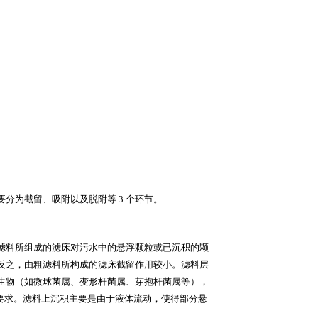
要分为截留、吸附以及脱附等
3
个环节。
滤料所组成的滤床对污水中的悬浮颗粒或已沉积的颗
反之，由粗滤料所构成的滤床截留作用较小。滤料层
生物（如微球菌属、变形杆菌属、芽抱杆菌属等），
要求。滤料上沉积主要是由于液体流动，使得部分悬