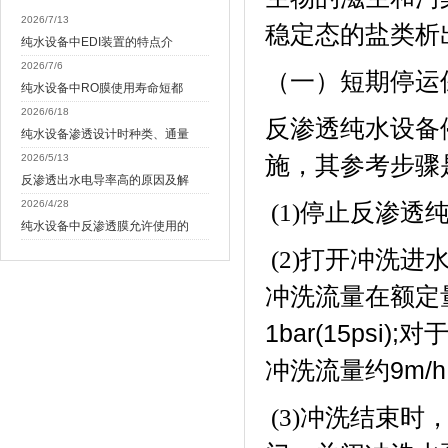
2026/7/13
稳定态的盐类析
纯水设备中EDI装置的特点介
2026/7/6
（一）短期停运
纯水设备中RO膜使用寿命短都
2026/6/18
反渗透纯水设备
纯水设备渗透设计时种类、通量
2026/5/13
施，其参考步骤
反渗透出水电导率高的原因及解
2026/4/28
停止反渗透
(1)
纯水设备中反渗透膜允许使用的
打开冲洗进
(2)
冲洗流量在额定
1bar(15psi);
对
冲洗流量约
9m/h
冲洗结束时
(3)