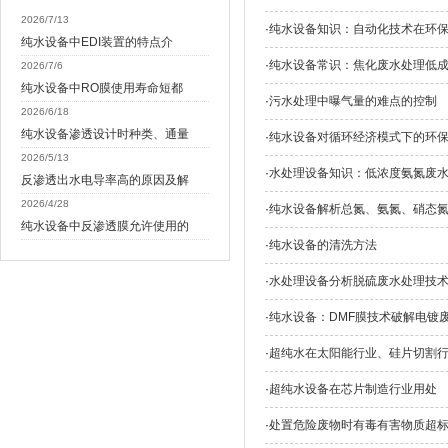
2026/7/13
·
纯水设备知识：自动化技术在环
纯水设备中EDI装置的特点介
·
纯水设备常识：焦化废水处理低成
2026/7/6
纯水设备中RO膜使用寿命短都
·
污水处理中曝气量的难点的控制
2026/6/18
纯水设备渗透设计时种类、通量
·
纯水设备对循环经济模式下的环
2026/5/13
·
水处理设备知识：低浓度氨氮废
反渗透出水电导率高的原因及解
2026/4/28
·
纯水设备解析总氮、氨氮、硝态
纯水设备中反渗透膜允许使用的
·
纯水设备的清洗方法
·
水处理设备分析脱硫废水处理技
·
纯水设备：DMF膜技术破解电镀
·
超纯水在太阳能行业、硅片切割
·
超纯水设备在芯片制造行业用处
·
处置危险废物时有毒有害物质超